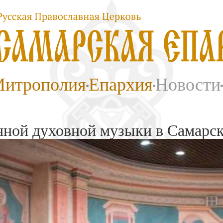
итрополия
Епархия
Новости
енной духовной музыки в Самарс