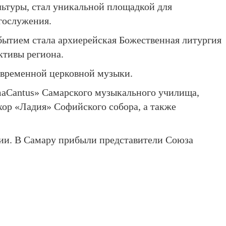
ьтуры, стал уникальной площадкой для
гослужения.
бытием стала архиерейская Божественная литургия
ктивы региона.
овременной церковной музыки.
maCantus» Самарского музыкального училища,
хор «Ладия» Софийского собора, а также
сии. В Самару прибыли представители Союза