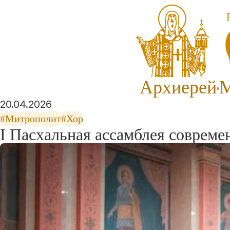
Архиерей
М
20.04.2026
#Митрополит
#Хор
I Пасхальная ассамблея соврем