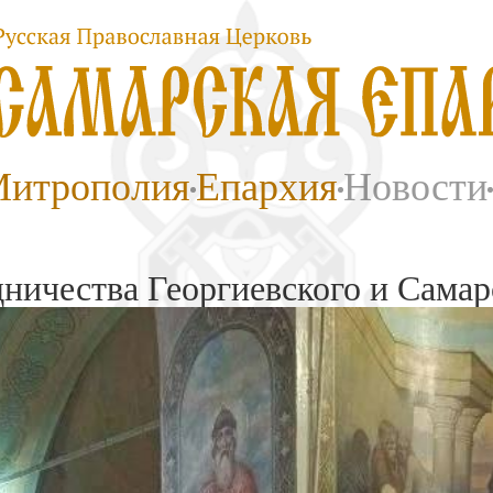
итрополия
Епархия
Новости
дничества Георгиевского и Сама