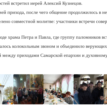
остей встретил иерей Алексий Кузнецов.
ией прихода, после чего общение продолжилось в н
лено совместной молитве: участники встречи сове
ходе храма Петра и Павла, где группу паломников в
далось колокольным звоном и объединило верующих
й между приходами Самарской епархии и духовном