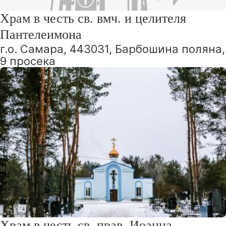
Храм в честь св. вмч. и целителя
Пантелеимона
г.о. Самара, 443031, Барбошина поляна,
9 просека
Храм в честь св. прав. Иоанна