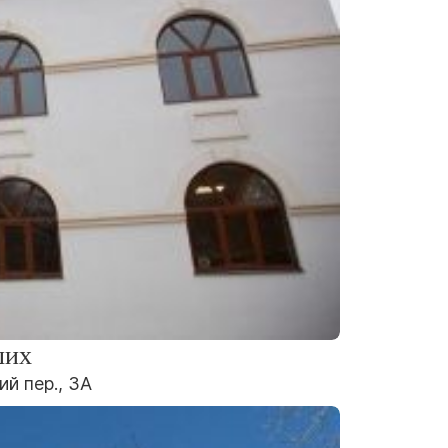
ших
й пер., 3А