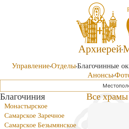
Архиерей
М
Управление
Отделы
Благочинные ок
Анонсы
Фото
Местопол
Благочиния
Все храмы
Монастырское
Самарское Заречное
Самарское Безымянское