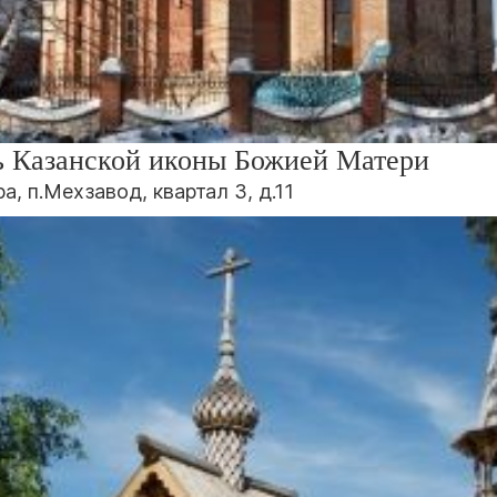
ь Казанской иконы Божией Матери
а, п.Мехзавод, квартал 3, д.11