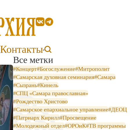
Контакты
Все метки
#Концерт
#Богослужение
#Митрополит
#Самарская духовная семинария
#Самара
#Сызрань
#Кинель
#СПЦ «Самара православная»
#Рождество Христово
#Самарское епархиальное управление
#ДЕОЦ
#Патриарх Кирилл
#Просвещение
#Молодежный отдел
#ОРОиК
#ТВ программы