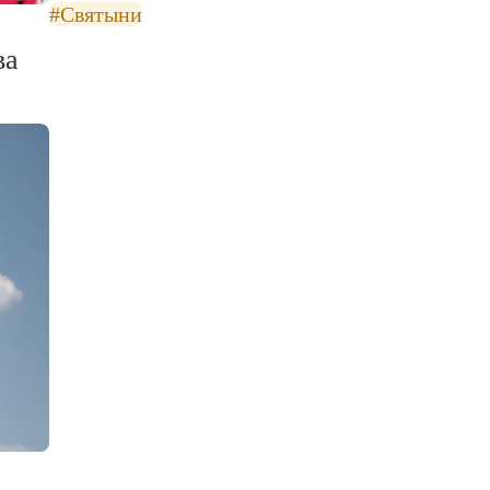
#Святыни
ва