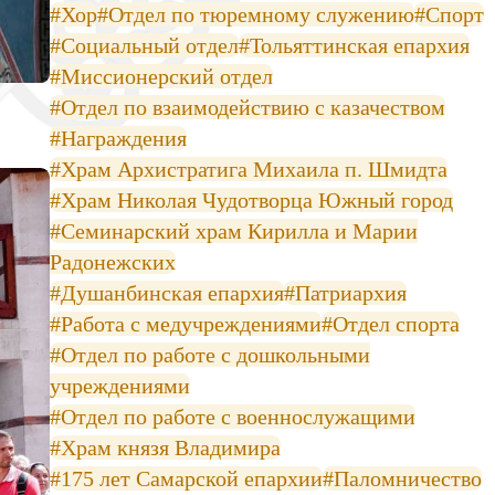
#Хор
#Отдел по тюремному служению
#Спорт
#Социальный отдел
#Тольяттинская епархия
#Миссионерский отдел
#Отдел по взаимодействию с казачеством
#Награждения
#Храм Архистратига Михаила п. Шмидта
#Храм Николая Чудотворца Южный город
#Семинарский храм Кирилла и Марии
Радонежских
#Душанбинская епархия
#Патриархия
#Работа с медучреждениями
#Отдел спорта
#Отдел по работе с дошкольными
учреждениями
#Отдел по работе с военнослужащими
#Храм князя Владимира
#175 лет Самарской епархии
#Паломничество