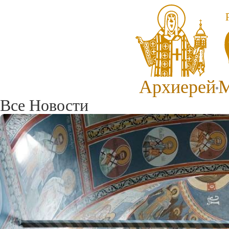
Архиерей
М
Все Новости