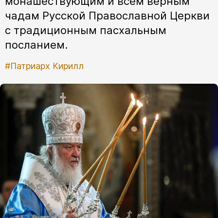
монашествующим и всем верным
чадам Русской Православной Церкви
с традиционным пасхальным
посланием.
#Патриарх Кирилл