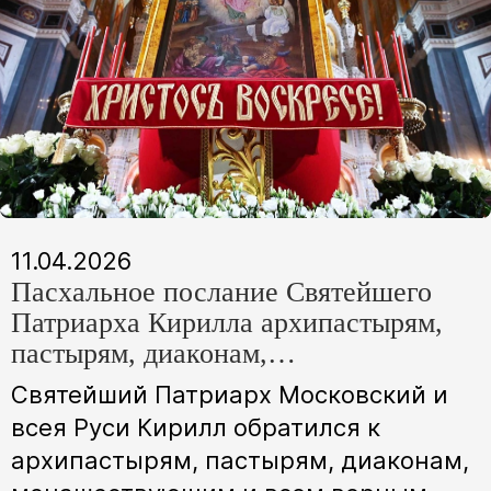
11.04.2026
Пасхальное послание Святейшего
Патриарха Кирилла архипастырям,
пастырям, диаконам,
монашествующим и всем верным
Святейший Патриарх Московский и
чадам Русской Православной Церкви
всея Руси Кирилл обратился к
архипастырям, пастырям, диаконам,