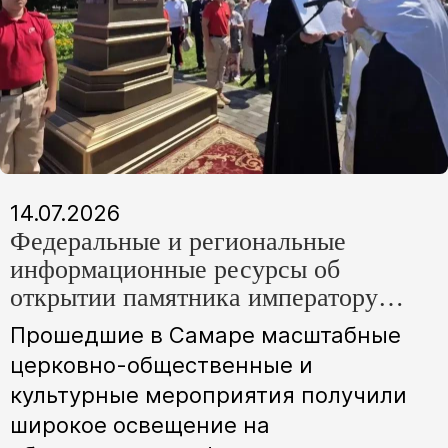
14.07.2026
Федеральные и региональные
информационные ресурсы об
открытии памятника императору
Николаю II и премьере фильма
Прошедшие в Самаре масштабные
телеканала «Спас» в Самаре
церковно-общественные и
культурные мероприятия получили
широкое освещение на